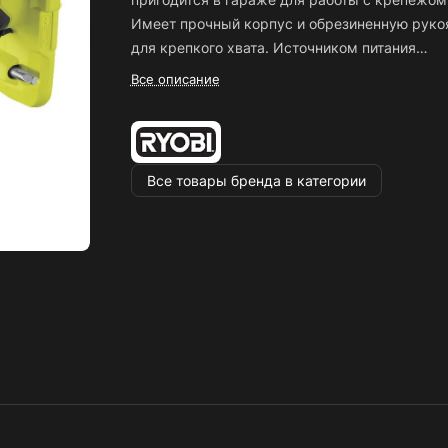
Имеет прочный корпус и обрезиненную руко
для крепкого хвата. Источником питания
является литий-ионный аккумулятор.
4 положения рабочей головки для удобст
Все описание
Преимущества Ryobi ONE+ R18RW2-0
работы
5133004833
Широкая клавиша позволяет точно
регулировать скорость вращения
Все товары бренда в категории
Удлинитель в комплекте
Работает с любым аккумулятором Ryobi 1