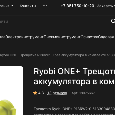
+7 351 750-10-20
Заказать 
пания
Контакты
лла
Электроинструмент
Пневмоинструмент
Оснастка
Садовая
Ryobi ONE+ Трещотка R18RW2-0 без аккумулятора в комплекте 513
Ryobi ONE+ Трещот
аккумулятора в ко
4.8
13 отзывов
Арт.
18075667
Трещотка Ryobi ONE+ R18RW2-0 5133004833
пригодится в гараже для работы с крепежом