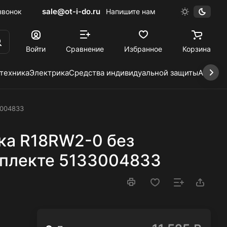
sale@ot-i-do.ru
звонок
Напишите нам
Войти
Сравнение
Избранное
Корзина
 техника
Электрика
Средства индивидуальной защиты
Автохи
3004833
ка R18RW2-0 без
мплекте 5133004833
.