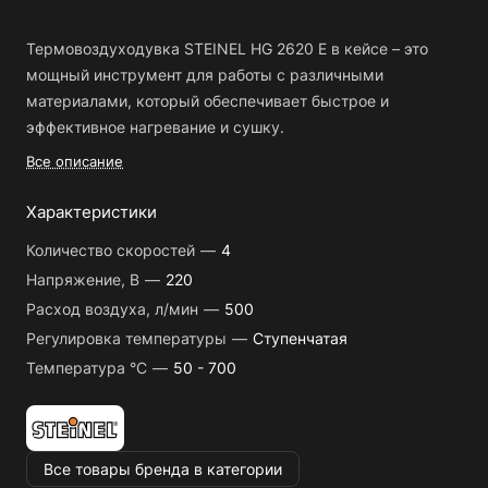
Термовоздуходувка STEINEL HG 2620 E в кейсе – это
мощный инструмент для работы с различными
материалами, который обеспечивает быстрое и
эффективное нагревание и сушку.
Все описание
Основные преимущества:
Характеристики
Мощность 2300 Вт обеспечивает быстрый нагрев и
Количество скоростей
—
4
высокую производительность.
Напряжение, В
—
220
Регулировка температуры и скорости воздушного
Расход воздуха, л/мин
—
500
потока позволяет выбрать оптимальные настройки для
Регулировка температуры
—
Ступенчатая
каждой задачи.
Температура °C
—
50 - 700
Функция охлаждения позволяет быстро охладить
инструмент после работы.
Эргономичный дизайн и удобная рукоятка
обеспечивают комфортную работу.
Все товары бренда в категории