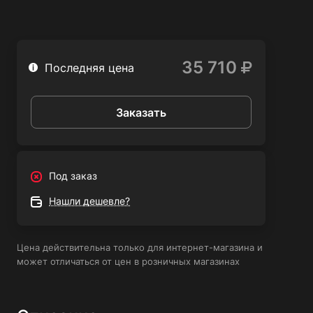
Компактный кейс для хранения и транспортировки
обеспечивает безопасность и удобство использования.
Сферы применения:
35 710
Последняя цена
Ремонт и отделка помещений;
Заказать
Реставрация мебели и дверей;
Упаковка и склейка материалов;
Удаление краски и лака;
Под заказ
Сварка пластмасс и термоусадочных материалов;
Нашли дешевле?
Работа с электропроводкой и трубопроводами.
Цена действительна только для интернет-магазина и
может отличаться от цен в розничных магазинах