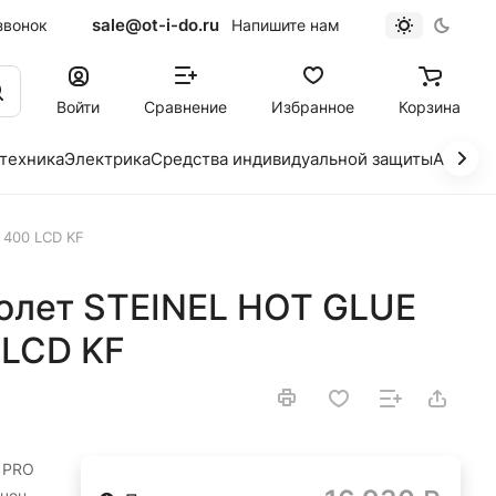
sale@ot-i-do.ru
звонок
Напишите нам
Войти
Сравнение
Избранное
Корзина
 техника
Электрика
Средства индивидуальной защиты
Автохи
 400 LCD KF
олет STEINEL HOT GLUE
 LCD KF
 PRO
ачен