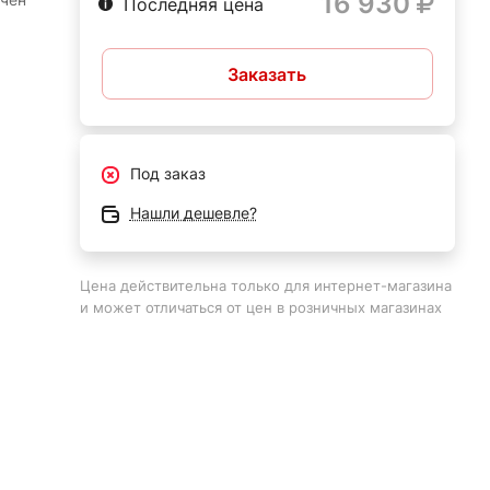
16 930
Последняя цена
Заказать
а
тобы
чную
я
Под заказ
ного
Нашли дешевле?
ает
Цена действительна только для интернет-магазина
я
и может отличаться от цен в розничных магазинах