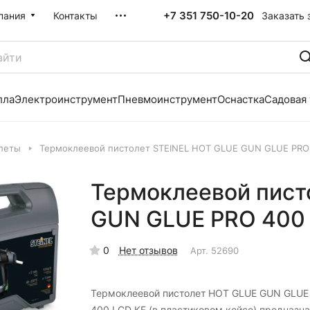
+7 351 750-10-20
Заказать 
пания
Контакты
лла
Электроинструмент
Пневмоинструмент
Оснастка
Садовая
леты
Термоклеевой пистолет STEINEL HOT GLUE GUN GLUE PRO
Термоклеевой пист
GUN GLUE PRO 400
0
Нет отзывов
Арт.
52690
Термоклеевой пистолет HOT GLUE GUN GLUE
400 LCD KF (в пластиковом кейсе) предназн