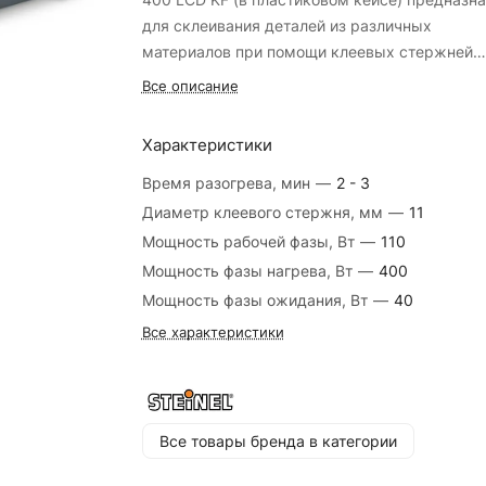
для склеивания деталей из различных
материалов при помощи клеевых стержней
диаметром 11 мм. Индивидуальная настройк
поддержание постоянной температуры, ч
Все описание
хода стержня обеспечивает аккуратную и то
клей не застыл
работу. Сменные сопла позволяют
регулировка температуры нагрева
Характеристики
самостоятельно обслуживать инструмент. Дл
подвес в верхней части корпуса для удоб
экономии времени предусмотрен быстрый
Время разогрева, мин
—
2 - 3
хранения пистолета
нагрев трубок.
Особенности клеевого
Диаметр клеевого стержня, мм
—
11
пистолета:
благодаря регулировке хода пистолет под
Мощность рабочей фазы, Вт
—
110
ровно столько клея, сколько нужно
Мощность фазы нагрева, Вт
—
400
устройство оснащено съемной опорой дл
Мощность фазы ожидания, Вт
—
40
устойчивого положения во время перерывов
Все характеристики
Все товары бренда в категории