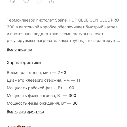
Термоклеевой пистолет Steinel HOT GLUE GUN GLUE PRO
300 в картонной коробке обеспечивает быстрый нагрев
и постоянное поддержание температуры за счет
регулируемых нагревательных трубок, что гарантирует
аккуратную работу. Данная модель позволяет
встроенная подвеска - для удобства
Все описание
затрачивать меньше усилий при выполнении задач, за
позиционирования
счет чего снижается утомляемость пользователя.
Характеристики
пусковая защита - для повышения безопасности
Индивидуальные настройки дают возможность работы с
съемная подставка - для комфортной работы
Время разогрева, мин
—
2 - 3
различными материалами.
Преимущества:
Диаметр клеевого стержня, мм
—
11
удобная ручка - для контроля над инструментом
Мощность рабочей фазы, Вт
—
90
технология параллельной подач - для уменьшения
Мощность фазы нагрева, Вт
—
300
износа
Мощность фазы ожидания, Вт
—
30
электронный контроль температуры - для аккуратной
Все характеристики
работы