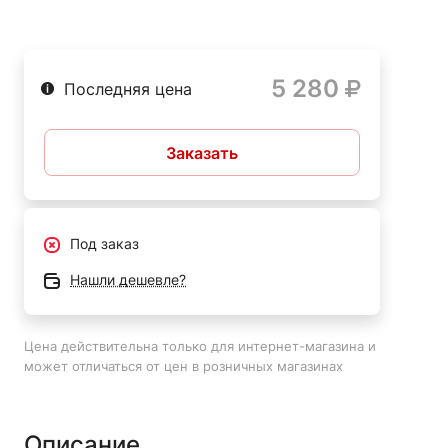
на производстве.
Пистолет поставляется с двумя
сменными насадками и кейсом для хранения. Он имеет
компактный размер и легко помещается в любой ящик
5 280
или сумку.
STEINEL Gluematic 5000 - это надежный и
Последняя цена
удобный инструмент, который поможет вам быстро и
качественно выполнить любую работу по склеиванию
Заказать
материалов.
Под заказ
Нашли дешевле?
Цена действительна только для интернет-магазина и
может отличаться от цен в розничных магазинах
Описание