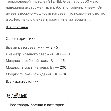
Термоклеевой пистолет STEINEL Gluematic 5000 - это
надежный инструмент для работы с горячим клеем. Он
имеет высокую мощность нагрева, что позволяет быстро
и эффективно склеивать различные материалы.
Пистолет оснащен удобной эргономичной рукояткой,
Все описание
выполненной из прочного пластика. Она не скользит в
руке и позволяет комфортно работать в течение
Характеристики
длительного времени.
STEINEL Gluematic 5000 оснащен
Время разогрева, мин
—
3 - 5
специальным механизмом, который предотвращает
Диаметр клеевого стержня, мм
—
11
протекание клея и обеспечивает точность нанесения.
Мощность рабочей фазы, Вт
—
45
Благодаря этому инструменту можно получить четкие и
аккуратные швы.
Пистолет имеет быстрый нагрев и
Мощность фазы нагрева, Вт
—
200
готов к работе всего за несколько минут. Он также
Мощность фазы ожидания, Вт
—
16
оснащен индикатором, который показывает готовность к
Все характеристики
использованию.
STEINEL Gluematic 5000 - это
универсальный инструмент, который можно
использовать для склеивания различных материалов,
таких как дерево, пластик, текстиль и металл. Он
Все товары бренда в категории
идеально подходит для работы в домашних условиях и