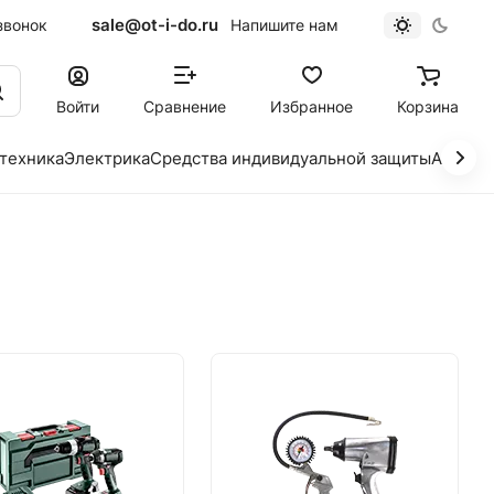
sale@ot-i-do.ru
звонок
Напишите нам
Войти
Сравнение
Избранное
Корзина
 техника
Электрика
Средства индивидуальной защиты
Автохи