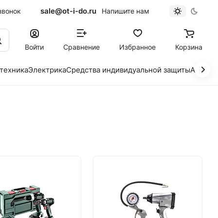
sale@ot-i-do.ru
звонок
Напишите нам
Войти
Сравнение
Избранное
Корзина
 техника
Электрика
Средства индивидуальной защиты
Автохи