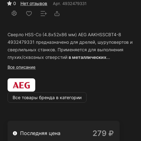
0
Нет отзывов
Арт.
4932479331
Сверло HSS-Co (4.8х52х86 мм) AEG AAKHSSCBT4-8
4932479331 предназначено для дрелей, шуруповертов и
сверлильных станков. Применяется для выполнения
глухих/сквозных отверстий
в металлических
заготовках, древесине, пластике, а также
Все описание
использования в специальных условиях.
Оснастка
изготовлена из
быстрорежущей стали HSS-G c
добавлением 5% кобальта
, соответствует стандарту
DIN
338
, что позволяет выполнять сверление как в мягких,
Все товары бренда в категории
так и в твердых материалах.
Специальная форма
наконечника
и
заточка под углом 135 градусов
обеспечивают точное засверливание и быстрое начало
сверления.
Точная шлифовка
и
спиралевидные канавки
279
обеспечивают простое, эффективное удаление стружки и
Последняя цена
лучшее охлаждение благодаря беспрепятственному