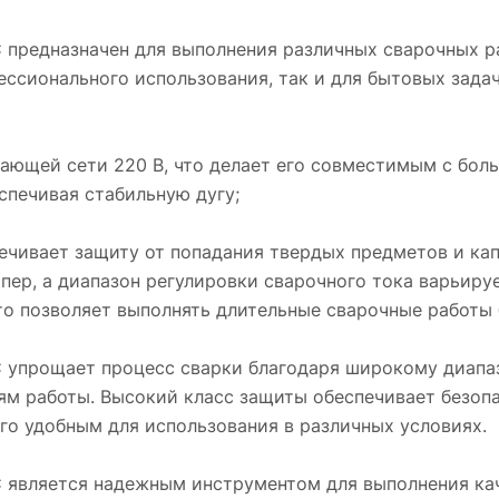
варьируется от 30 до 250 А;
- ПВ (продолжительность включения) равен 
предназначен для выполнения различных сварочных ра
что позволяет выполнять длительные свароч
ессионального использования, так и для бытовых задач
работы без перегрева.
Сварочный полуавтомат Оберон SM 250DP
тающей сети 220 В, что делает его совместимым с бол
SYNTEC упрощает процесс сварки благодар
спечивая стабильную дугу;
широкому диапазону регулировки тока, что
позволяет адаптироваться к различным
материалам и условиям работы. Высокий кл
печивает защиту от попадания твердых предметов и ка
защиты обеспечивает безопасность
ер, а диапазон регулировки сварочного тока варьируе
эксплуатации, а стабильная работа при
то позволяет выполнять длительные сварочные работы 
стандартном напряжении сети делает его
удобным для использования в различных
упрощает процесс сварки благодаря широкому диапазо
условиях.
м работы. Высокий класс защиты обеспечивает безопа
го удобным для использования в различных условиях.
Сварочный полуавтомат Оберон SM 250DP
SYNTEC является надежным инструментом 
является надежным инструментом для выполнения кач
выполнения качественных сварочных работ,