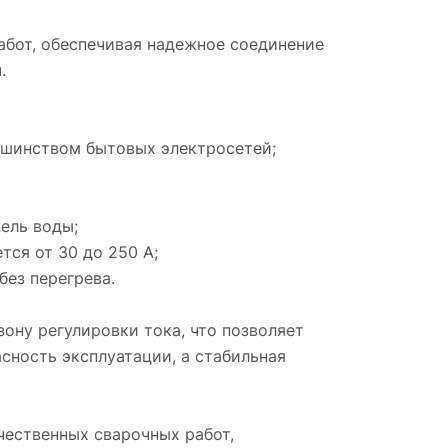
60%,
бот, обеспечивая надежное соединение
ные
.
ьшинством бытовых электросетей;
я
асс
пель воды;
тся от 30 до 250 А;
без перегрева.
ну регулировки тока, что позволяет
сность эксплуатации, а стабильная
для
ественных сварочных работ,