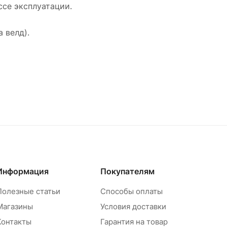
ссе эксплуатации.
обеспечивая стабильность и безопасность в
процессе эксплуатации.
 велд).
Ранее бренд Оберон назывался Optima weld
(Оптима велд).
Информация
Покупателям
Полезные статьи
Способы оплаты
Магазины
Условия доставки
Контакты
Гарантия на товар