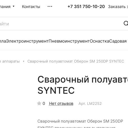
+7 351 750-10-20
Заказать 
пания
Контакты
лла
Электроинструмент
Пневмоинструмент
Оснастка
Садовая
е аппараты
Сварочный полуавтомат Оберон SM 250DP SYNTEC
Сварочный полуавт
SYNTEC
0
Нет отзывов
Арт.
LM2252
Сварочный полуавтомат Оберон SM 250DP
SYNTEC предназначен для выполнения