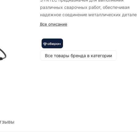
различных сварочных работ, обеспечивая
надежное соединение металлических детале
Он подходит как для профессионального
Все описание
использования, так и для бытовых задач.
Основные характеристики и особенности:
- Сварочный аппарат работает при напряжен
Все товары бренда в категории
питающей сети 220 В, что делает его
совместимым с большинством бытовых
электросетей;
- Напряжение холостого хода составляет 70 
обеспечивая стабильную дугу;
- Потребляемый ток достигает 34.3 А;
- Устройство имеет класс защиты IP 21S, что
обеспечивает защиту от попадания твердых
предметов и капель воды;
тзывы
- Максимальный сварочный ток составляет 
Ампер, а диапазон регулировки сварочного т