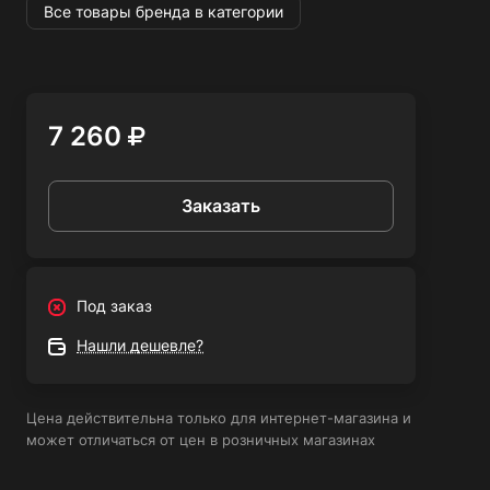
Все товары бренда в категории
Сварочный инвертор Оберон R 160 Rover упрощает
процесс сварки благодаря широкому диапазону
регулировки тока, что позволяет точно настроить его под
конкретные задачи. Класс защиты IP 21S обеспечивает
7 260
безопасность при использовании в условиях, где
возможны незначительные воздействия окружающей
среды. Высокая продолжительность включения
Заказать
позволяет выполнять длительные сварочные работы без
частых перерывов.
Сварочный инвертор Оберон R 160 Rover представляет
Под заказ
собой надежное решение для выполнения
разнообразных сварочных задач, обеспечивая
Нашли дешевле?
стабильную работу и удобство в эксплуатации.
Цена действительна только для интернет-магазина и
Ранее бренд Оберон назывался Optima weld (Оптима
может отличаться от цен в розничных магазинах
велд).