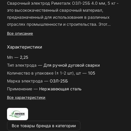
Сварочный электрод Риметалк ОЗЛ-25Б 4.0 мм, 5 кг -
это высококачественный сварочный материал,
предназначенный для использования в различных
отраслях промышленности и строительства.
Этот
сварочный электрод отличается надежностью и
Металлургия и металлообработка;
Все описание
долговечностью, что делает его идеальным выбором для
Строительство и ремонт металлических конструкций;
профессиональных сварщиков. Он обеспечивает
Характеристики
Автомобильная промышленность;
стабильную дугу и высокую прочность сварного
Mn
—
2,25
соединения.
Судостроение и морское дело;
Сварочный электрод Риметалк ОЗЛ-25Б 4.0
Тип электрода
—
Для ручной дуговой сварки
мм, 5 кг широко используется в следующих сферах:
Нефтегазовая промышленность;
Количество в упаковке (± 1-2 шт), шт
—
105
Благодаря своим сварочным характеристикам и
Энергетический сектор;
надежности, сварочный электрод Риметалк ОЗЛ-25Б 4.0
Марка электрода
—
ОЗЛ-25Б
мм, 5 кг является незаменимым инструментом для
Производство и ремонт оборудования;
Применение
—
Нержавеющая сталь
сварки различных металлических материалов. Он
Сельское хозяйство и агропромышленность.
Все характеристики
позволяет создавать прочные и качественные сварные
соединения, обеспечивая безопасность и надежность в
эксплуатации.
Все товары бренда в категории