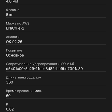
4.0 мм
Фасовка
5 кг
Марка по AWS
ENiCrFe-2
Аналоги
ОК 92.26
Покрытие
Основное
Сопротивление Ударопрочности ISO V (J)
d5401a00-5c29-11ee-8d82-be9be7391a89
Длина электрода, мм
360
Время прокалки, мин.
60
P
0,02