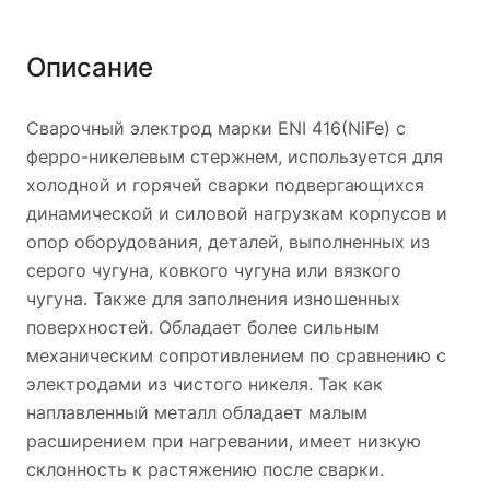
После сварки
210
Описание
Информация о хранении и повторной сушке:
Сварочный электрод марки ENI 416(NiFe) с
1. Как правило не требуется. При необходимости
ферро-никелевым стержнем, используется для
осуществите повторную сушку в течение 1 часа при 110
холодной и горячей сварки подвергающихся
°С.
динамической и силовой нагрузкам корпусов и
опор оборудования, деталей, выполненных из
серого чугуна, ковкого чугуна или вязкого
чугуна. Также для заполнения изношенных
поверхностей. Обладает более сильным
механическим сопротивлением по сравнению с
электродами из чистого никеля. Так как
наплавленный металл обладает малым
расширением при нагревании, имеет низкую
склонность к растяжению после сварки.