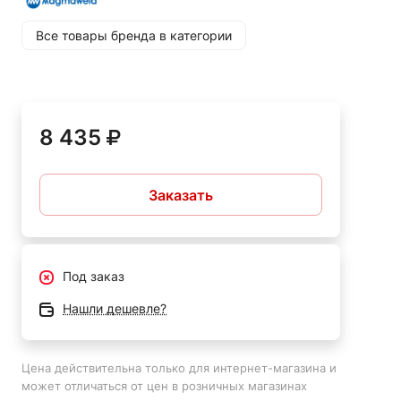
GOST
Все товары бренда в категории
Химические
значения
сварного
8 435
металла
Тип
C
Si
Mn
Ni
Заказать
анализа
Сварочный
0.40
1.60
0.70
52.50
металл
Под заказ
Нашли дешевле?
Механические значения сварного
металла
Цена действительна только для интернет-магазина и
Твердость
может отличаться от цен в розничных магазинах
Условия испытаний
(HB)