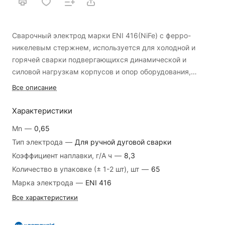
Сварочный электрод марки ENI 416(NiFe) с ферро-
никелевым стержнем, используется для холодной и
горячей сварки подвергающихся динамической и
силовой нагрузкам корпусов и опор оборудования,
деталей, выполненных из серого чугуна, ковкого чугуна
Все описание
или вязкого чугуна. Также для заполнения изношенных
поверхностей. Обладает более сильным механическим
Характеристики
Стандарты
сопротивлением по сравнению с электродами из чистого
Mn
—
0,65
никеля. Так как наплавленный металл обладает малым
AWS/ASME SFA - 5.15
ENiFe-CI
Тип электрода
—
Для ручной дуговой сварки
расширением при нагревании, имеет низкую склонность
Коэффициент наплавки, г/А ч
—
8,3
к растяжению после сварки.
Сварочные позиции:
EN ISO 1071
E C NiFe-CI 3
Количество в упаковке (± 1-2 шт), шт
—
65
Марка электрода
—
ENI 416
TS EN ISO 1071
E C NiFe-CI 3
Все характеристики
Полярность:
Сертификаты