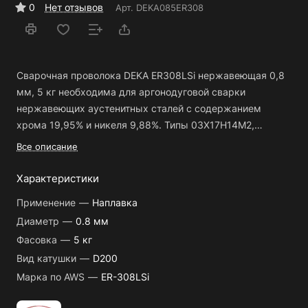
0
Нет отзывов
Арт.
DEKA085ER308
Сварочная проволока DEKA ER308LSi нержавеющая 0,8
мм, 5 кг необходима для аргонодуговой сварки
нержавеющих аустенитных сталей c содержанием
хрома 19,95% и никеля 9,88%. Типы 03Х17Н14М2,
03Х18Н11, 06Х18Н11, 08Х18Н10Т, 12Х18Н10Т, 304, 321 и
Все описание
т.п. в среде защитных газов (Ar, аргон). Применяется на
постоянном токе(DC).
Будучи наплавленным, обладает
Характеристики
высокой коррозионной стойкостью. Благодаря
Применение
—
Наплавка
небольшому содержание углерода риск возникновения
Диаметр
—
0.8 мм
межкристаллической коррозии снижается в несколько
Фасовка
—
5 кг
раз, а наличие кремния обеспечивает более высокое
качество шва. Подходит для изготовления
Вид катушки
—
D200
крупногабаритных трубопроводов, емкостей, бойлеров и
Марка по AWS
—
ER-308LSi
т.п.