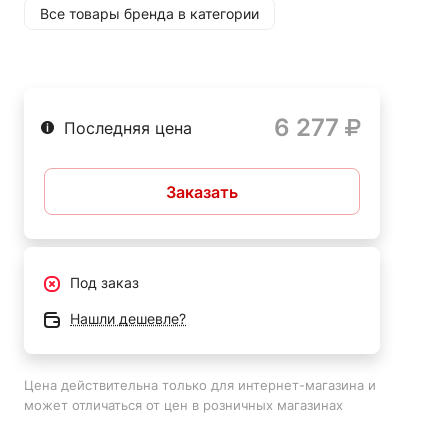
- Обеспечивает безопасность за счет использования
Все товары бренда в категории
водяного охлаждения.
Сварочная горелка ПТК TIG TP 18, 4м, (водяное
охлаждение) - надежный и удобный инструмент для
6 277
проведения сварочных работ в аргонодуговой сварке.
Последняя цена
Заказать
Под заказ
Нашли дешевле?
Цена действительна только для интернет-магазина и
может отличаться от цен в розничных магазинах