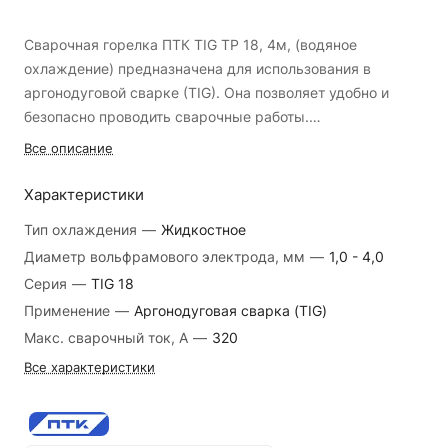
Сварочная горелка ПТК TIG TP 18, 4м, (водяное
охлаждение) предназначена для использования в
аргонодуговой сварке (TIG). Она позволяет удобно и
безопасно проводить сварочные работы.
Все описание
Особенности:
- Тип горелки: фиксированный;
Характеристики
- Тип охлаждения: жидкостное;
Тип охлаждения
—
Жидкостное
- Длина кабеля: 4 метра.
Диаметр вольфрамового электрода, мм
—
1,0 - 4,0
Серия
—
TIG 18
Преимущества :
Сварочная горелка ПТК TIG TP 18, 4м, (водяное
Применение
—
Аргонодуговая сварка (TIG)
охлаждение) обладает рядом преимуществ:
Макс. сварочный ток, А
—
320
- Упрощает использование благодаря фиксированному
Все характеристики
типу горелки и жидкостному охлаждению;
- Повышает удобство благодаря наличию ключей для
аргонодуговой сварки (TIG);