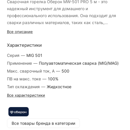
Сварочная горелка Оберон MW-501 PRO 5 м - это
надежный инструмент для домашнего и
профессионального использования. Она подходит для
сварки различных материалов, таких как сталь,
нержавеющая сталь и алюминий. Благодаря своему
Все описание
дизайну, горелка обеспечивает высокое качество
сварки и удобство в работе.
Характеристики
Серия
—
MIG 501
Сварочная горелка Оберон MW-501 PRO 5 м оснащена
Применение
—
Полуавтоматическая сварка (MIG/MAG)
кнопочным типом управления, что делает ее
Макс. сварочный ток, А
—
500
использование простым и удобным. Она также имеет
изогнутый гусак и жидкостное охлаждение, что
ПВ на макс. токе
—
100%
обеспечивает более эффективную работу и увеличивает
Тип охлаждения
—
Жидкостное
срок службы горелки. Благодаря евро-разъему, горелка
Все характеристики
легко подключается к сварочному аппарату.
Преимущества:
- Удобный и простой в использовании кнопочный тип
Все товары бренда в категории
управления;