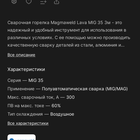
Сварочная горелка Magmaweld Lava MIG 35 3м - это
надежный и удобный инструмент для использования в
различных условиях. С ее помощью можно производить
качественную сварку деталей из стали, алюминия и
других металлов.
Все описание
Горелка Magmaweld Lava MIG 35 3м имеет кнопочное
Характеристики
управление, что делает ее очень простым в
Серия
—
MIG 35
использовании. Она оснащена изогнутым гусаком и
Применение
—
Полуавтоматическая сварка (MIG/MAG)
воздушным охлаждением, что обеспечивает
Макс. сварочный ток, А
—
300
безопасность при работе с ним. Также данная горелка
имеет евро-разъем, который позволяет подключать к
ПВ на макс. токе
—
60%
нему различные комплектующие для сварочных
Тип охлаждения
—
Воздушное
аппаратов.
Все характеристики
Преимущества: