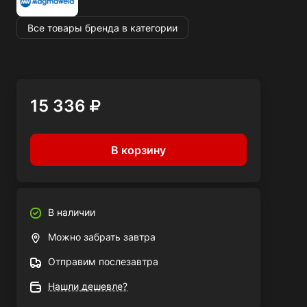
- Удобное кнопочное управление;
- Надежность и безопасность в работе;
Все товары бренда в категории
- Возможность подключения к сварочным аппаратам.
Сварочная горелка Magmaweld Lava MIG 35 3м - это
незаменимый инструмент для сварщика. Благодаря ее
15 336
простоте в использовании и высокой эффективности, вы
сможете производить качественную сварку различных
металлических деталей.
В корзину
В наличии
Можно забрать завтра
Отправим послезавтра
Нашли дешевле?