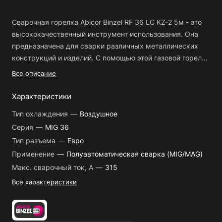
Сварочная горелка Abicor Binzel RF 36 LC KZ-2 5м - это
высококачественный инструмент использования. Она
предназначена для сварки различных металлических
конструкций и изделий. С помощью этой газовой горелки
можно легко и быстро выполнить сварочные работы
Все описание
любой сложности.
Характеристики
Особенностью этой горелки является ее удобство в
Тип охлаждения
—
Воздушное
использовании. Она оборудована кнопкой для
Серия
—
MIG 36
управления, что позволяет быстро и точно регулировать
Тип разъема
—
Евро
сварочный ток. Также она оснащена воздушным
охлаждением, что обеспечивает отличную
Применение
—
Полуавтоматическая сварка (MIG/MAG)
производительность и долгий срок службы. Благодаря
Макс. сварочный ток, А
—
315
своим компактным размерам и небольшому весу,
Все характеристики
данная горелка очень удобна в использовании и не
занимает много места.