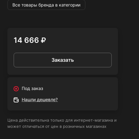
Преимущества:
Все товары бренда в категории
- Удобное управление с помощью кнопки;
- Надежное охлаждение воздухом;
- Компактный и легкий инструмент использования;
- Легко регулируемый сварочный ток;
14 666
- Высокая производительность и долгий срок службы;
- Подходит для сварки металлических конструкций
любой сложности;
Заказать
- Гарантия на 1 год.
Сварочная горелка Abicor Binzel RF 36 LC KZ-2 5м - это
надежный и удобный инструмент для сварки, который
Под заказ
позволит вам выполнять сварочные работы с высокой
точностью и производительностью. Благодаря своим
Нашли дешевле?
преимуществам, она станет незаменимым помощником
в сварочных работах.
Цена действительна только для интернет-магазина и
может отличаться от цен в розничных магазинах