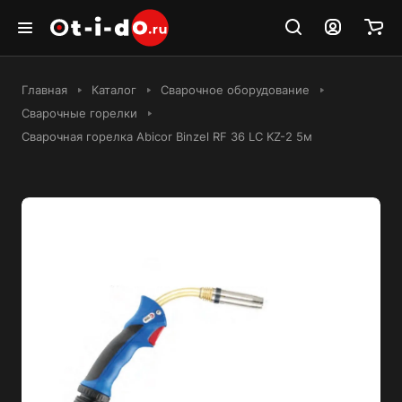
Главная
Каталог
Сварочное оборудование
Сварочные горелки
Сварочная горелка Abicor Binzel RF 36 LC KZ-2 5м