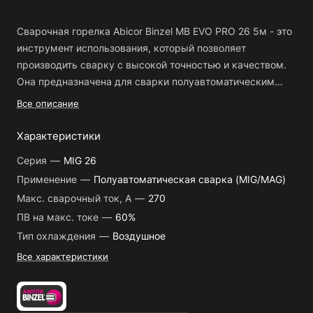
Сварочная горелка Abicor Binzel MB EVO PRO 26 5м - это
инструмент использования, который позволяет
производить сварку с высокой точностью и качеством.
Она предназначена для сварки полуавтоматическим
способом и является необходимым комплектующим для
Все описание
сварочных аппаратов. Горелка имеет тип управления
кнопка и оснащена горелкой для сварочных
Характеристики
полуавтоматов.
Серия
—
MIG 26
Применение
—
Полуавтоматическая сварка (MIG/MAG)
Сварочная горелка Abicor Binzel MB EVO PRO 26 5м
Макс. сварочный ток, А
—
270
обладает рядом преимуществ, которые делают ее
незаменимым инструментом для сварки. Она имеет
ПВ на макс. токе
—
60%
поворотный гусак, что обеспечивает удобство при
Тип охлаждения
—
Воздушное
работе. Также она оснащена типом рукоятки EVO,
Все характеристики
который обеспечивает удобный захват и управление
горелкой. Кроме того, горелка имеет минимальный
диаметр сварочной проволоки 0.8 мм и максимальный -