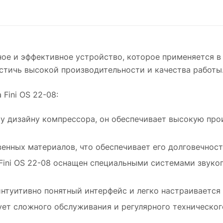
технического обследования.
использовании и обслуживании.
применяется в производственных линиях 
обеспечения пневматической энергией
различных механизмов и оборудования.
Механизмы - спиральный компрессор Fini
ное и эффективное устройство, которое применяется в
22-08 может быть использован в различн
стичь высокой производительности и качества работы
механизмах, где требуется сжатый возду
работы их элементов.
Fini OS 22-08:
у дизайну компрессора, он обеспечивает высокую про
енных материалов, что обеспечивает его долговечност
ini OS 22-08 оснащен специальными системами звукоп
интуитивно понятный интерфейс и легко настраивается 
ует сложного обслуживания и регулярного техническог