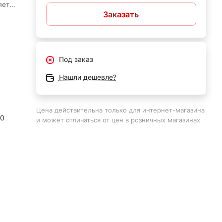
яет
Заказать
ства
го
и
Под заказ
лее
Нашли дешевле?
его
вает
Цена действительна только для интернет-магазина
20
ьными
и может отличаться от цен в розничных магазинах
у
меет
ссор
е
ента,
дач.
ах
та и
вам,
е
ь и
го
й в