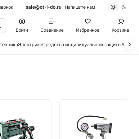
sale@ot-i-do.ru
звонок
Напишите нам
Войти
Сравнение
Избранное
Корзина
 техника
Электрика
Средства индивидуальной защиты
Автохи