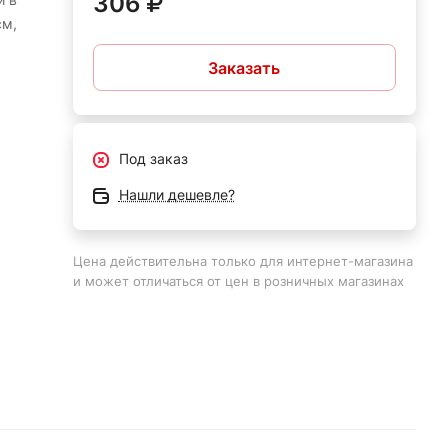
306
см,
Заказать
т
и
Под заказ
а
ых
Нашли дешевле?
к
Цена действительна только для интернет-магазина
и может отличаться от цен в розничных магазинах
ые.
м
ри
ие
и
ить