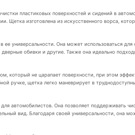
очистку даже в узких щелях.
Щетка Detail
является незаменимым инструментом для
очистки пластиковых поверхностей и сидений в автомоб
автомобилистов. Она позволяет поддержива
нии. Щетка изготовлена из искусственного ворса, кот
чистоту и аккуратность в салоне автомобиля,
придавая ему ухоженный и привлекательны
вид. Благодаря своей универсальности, она
 в ее универсальности. Она может использоваться для
может использоваться для очистки не только
, дверные обивки и другие. Также она идеально подход
автомобилях, но и в доме или офисе.
Приобр
щетку Detail, вы получаете надежный и
эффективный инструмент для очистки
ом, который не царапает поверхности, при этом эффект
пластиковых поверхностей и сидений. Она
поможет вам легко и быстро убрать грязь и 
бной ручке, щетка легко маневрирует в труднодоступн
сохраняя ваш автомобиль в идеальном
состоянии. Не откладывайте очистку автомо
на потом, ведь с щеткой Detail это станет пр
для автомобилистов. Она позволяет поддерживать чис
и приятной задачей.
льный вид. Благодаря своей универсальности, она мо