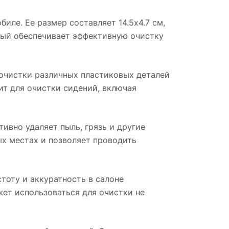
иле. Ее размер составляет 14.5x4.7 см,
ть
орый обеспечивает эффективную очистку
й
 очистки различных пластиковых деталей
 в
ит для очистки сидений, включая
етая
ивно удаляет пыль, грязь и другие
пыль,
ых местах и позволяет проводить
биля
остой
тоту и аккуратность в салоне
жет использоваться для очистки не