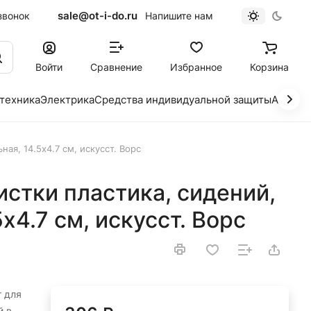
sale@ot-i-do.ru
звонок
Напишите нам
Войти
Сравнение
Избранное
Корзина
 техника
Электрика
Средства индивидуальной защиты
Автохи
ная, 14.5x4.7 см, искусст. Ворс
истки пластика, сидений,
x4.7 см, искусст. Ворс
т для
й в