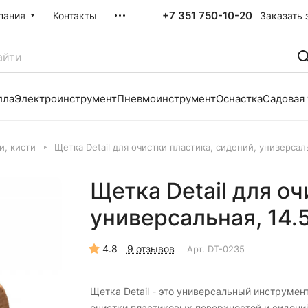
+7 351 750-10-20
Заказать 
пания
Контакты
лла
Электроинструмент
Пневмоинструмент
Оснастка
Садовая
и, кисти
Щетка Detail для очистки пластика, сидений, универсаль
Щетка Detail для оч
универсальная, 14.5
4.8
9 отзывов
Арт.
DT-0235
Щетка Detail - это универсальный инструмен
очистки пластиковых поверхностей и сидени