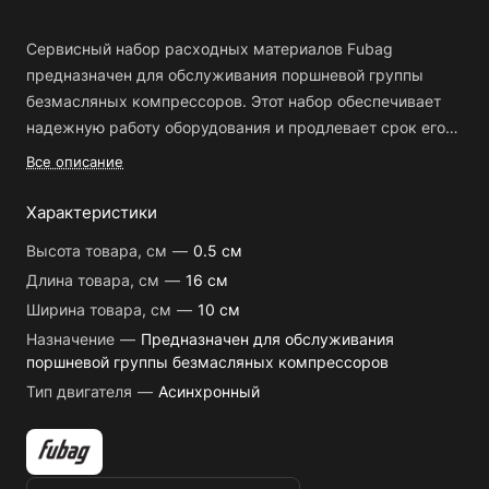
Сервисный набор расходных материалов Fubag
предназначен для обслуживания поршневой группы
безмасляных компрессоров. Этот набор обеспечивает
надежную работу оборудования и продлевает срок его
службы.
Все описание
Особенности:
Характеристики
- Совместимость с моделями компрессоров Fubag OLS
Высота товара, см
—
0.5 см
190/10 CM1.6 и Fubag OLS 190/24 CM1.6.
Длина товара, см
—
16 см
- Включает в себя поршневые уплотнения и
Ширина товара, см
—
10 см
уплотнительные кольца для цилиндра и крышки
цилиндра.
Назначение
—
Предназначен для обслуживания
поршневой группы безмасляных компрессоров
- Разработан для асинхронных двигателей.
Тип двигателя
—
Асинхронный
Использование данного набора упрощает обслуживание
компрессоров, обеспечивая их бесперебойную работу.
Это способствует повышению удобства эксплуатации и