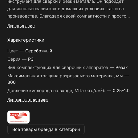
инструмент для сварки и резки металла. Он подойдет
для использования как в домашних условиях, так и на
производстве. Благодаря своей компактности и простоте
в использовании, этот резак станет незаменимым
Все описание
помощником в любом деле, связанном с обработкой
металла.
Характеристики
Цвет
—
Серебряный
Длина резака составляет 100 см, что позволяет работать
Серия
—
Р3
с достаточно большими деталями. Мощность резки
Вид комплектующих для сварочных аппаратов
—
Резак
высокомощная, поэтому резак легко справляется с
различными материалами. Количество трубок в резаке –
Максимальная толщина разрезаемого материала, мм
—
300
трехтрубное, что обеспечивает более равномерное
распределение газа и повышает качество сварки. Кроме
Давление кислорода на входе, МПа (кгс/см²):
—
0.25-1.0
того, резак имеет прямую геометрию подводящих
Все характеристики
трубок к соплу, что также способствует более точной
работе.
Преимущества:
Все товары бренда в категории
- Удобный и надежный инструмент для сварки и резки