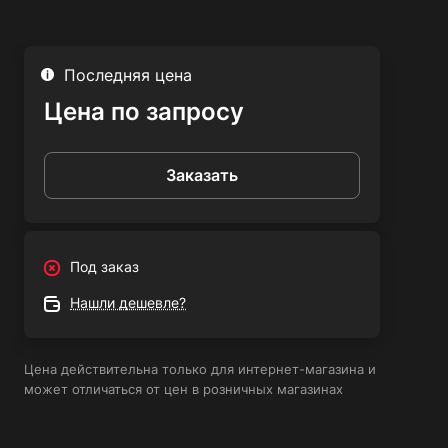
металла;
- Компактный и простой в использовании;
- Высокомощная мощность резки и трехтрубное
Последняя цена
количество трубок для равномерного распределения
Цена по запросу
газа.
Резак пропановый КОРД Р-04П – полезный выбор для
Заказать
тех, кто ищет надежный и удобный инструмент для
сварки и резки металла. Благодаря своим
характеристикам, он позволит легко и качественно
выполнять любые задачи, связанные с обработкой
Под заказ
металла.
Нашли дешевле?
Цена действительна только для интернет-магазина и
может отличаться от цен в розничных магазинах