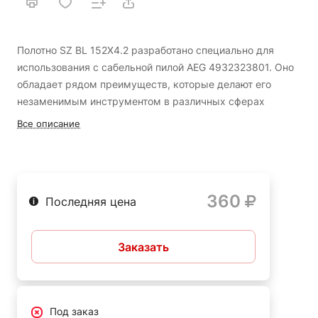
Полотно SZ BL 152X4.2 разработано специально для
использования с сабельной пилой AEG 4932323801. Оно
обладает рядом преимуществ, которые делают его
незаменимым инструментом в различных сферах
применения.
Все описание
Основные преимущества:
360
Изготовлено из высококачественной стали,
Последняя цена
обеспечивающей долговечность и стойкость к износу.
Острые зубья позволяют быстро и эффективно резать
Заказать
различные материалы, включая дерево, пластик, металл
и т.д.
Универсальное применение - полотно подходит для
Под заказ
работы как с тонкими, так и с толстыми материалами.