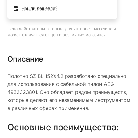
Быстрая и легкая замена полотна благодаря
Нашли дешевле?
специальному крепежному механизму.
Высокая точность и качество резки, что позволяет
Цена действительна только для интернет-магазина и
получать ровные и гладкие поверхности без заусенцев.
может отличаться от цен в розничных магазинах
Удобная форма полотна обеспечивает комфортную
работу и уменьшает утомляемость.
Описание
Сферы применения:
Полотно SZ BL 152X4.2 разработано специально
для использования с сабельной пилой AEG
Строительство и ремонтные работы.
4932323801. Оно обладает рядом преимуществ,
Мебельное производство.
которые делают его незаменимым инструментом
Работы по обрезке и обработке дерева.
в различных сферах применения.
Металлообработка.
Установка и демонтаж труб и профилей.
Основные преимущества:
Изготовление поделок и рукоделий.