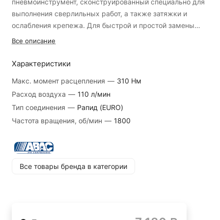
пневмоинструмент, сконструированный специально для
выполнения сверлильных работ, а также затяжки и
ослабления крепежа. Для быстрой и простой замены
оснастки, данная модель имеет в конструкции
Благодаря быстрозажимному патрону, сменить
Все описание
быстрозажимной патрон.
оснастку легко и быстро
Особенности:
Характеристики
Клавиша пуска удобно расположена на рукоятке - для
простоты управления работой пневматической дрели
Макс. момент расцепления
—
310 Нм
Рукоятка имеет выступ на основании - для надежного
Расход воздуха
—
110 л/мин
Преимущества:
удержания инструмента и предотвращения его
Тип соединения
—
Рапид (EURO)
Для более удобной работы, данная модель имеет
выскальзывания
Частота вращения, об/мин
—
1800
быстроразъемное соединение рапид
Металлический корпус лучше отводит тепло - для
исправной работы инструмента на протяжении всего
срока службы
Все товары бренда в категории
Для выкручивания крепежа из материала, данная
модель оснащена функцией реверса