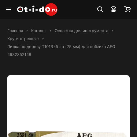
Главная
Каталог
Оснастка для инструмента
Круги отрезные
Пилка по дереву Т101В (5 шт; 75 мм) для лобзика AEG
4932352148