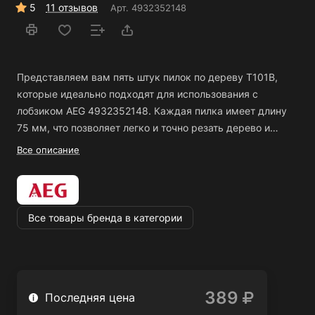
5
11 отзывов
Арт.
4932352148
Представляем вам пять штук пилок по дереву Т101В,
которые идеально подходят для использования с
лобзиком AEG 4932352148.
Каждая пилка имеет длину
75 мм, что позволяет легко и точно резать дерево и
другие материалы. Благодаря технологии изготовления,
Все описание
пилки имеют высокую износостойкость и долгий срок
службы.
Пилки по дереву Т101В имеют зубья средней
жесткости, что позволяет резать как тонкие, так и
толстые материалы. Они также обладают высокой
Все товары бренда в категории
точностью реза и не оставляют за собой острых краев.
Комплект из пяти пилок позволяет вам долго
использовать их без необходимости покупки новых.
Каждая пилка имеет удобный крепеж, который
389
позволяет быстро и легко заменять их на лобзике.
Пилки
Последняя цена
по дереву Т101В для лобзика AEG 4932352148 являются