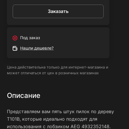
незаменимым инструментом для любого мастера,
Заказать
который работает с деревом и другими материалами.
Под заказ
Нашли дешевле?
Цена действительна только для интернет-магазина и
может отличаться от цен в розничных магазинах
Описание
Представляем вам пять штук пилок по дереву
Т101В, которые идеально подходят для
использования с лобзиком AEG 4932352148.