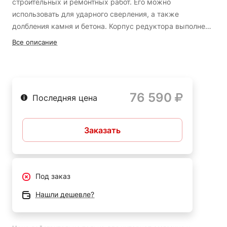
строительных и ремонтных работ. Его можно
использовать для ударного сверления, а также
долбления камня и бетона. Корпус редуктора выполнен
из магниевого сплава, благодаря чему имеет высокую
Режим предустановки положения долота;
Все описание
прочность и обеспечивает лучший отвод тепла. Основная
Мощный двигатель 1500 Вт - для большей
рукоять L-образной формы и боковая рукоять
производительности;
гарантируют надежный захват и лучший контроль над
Энергия удара 10.5 Дж обеспечивает эффективное
инструментом.
Преимущества AEG KH7E 4935459609
76 590
долбление;
Последняя цена
Ограничитель глубины бурения - для создания
отверстий нужной глубины;
Заказать
Комфортная работа оператора за счет мягкой
накладки на основной рукоятке;
Модель оснащена индикацией - левый индикатор
Под заказ
предупреждает о необходимости замены износившихся
угольных щеток, а правый - о том, что инструмент
Нашли дешевле?
включен в сеть;
Кейс облегчает хранение и транспортировку