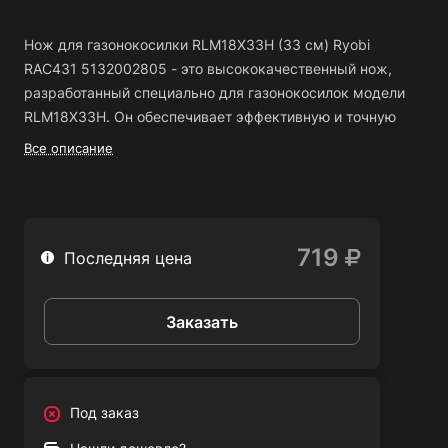
Нож для газонокосилки RLM18X33H (33 см) Ryobi
RAC431 5132002805 - это высококачественный нож,
разработанный специально для газонокосилок модели
RLM18X33H. Он обеспечивает эффективную и точную
работу при кошении газона.
Все описание
Основные преимущества ножа:
Прочность и долговечность - нож изготовлен из
719
Последняя цена
качественного материала, который обеспечивает его
долгий срок службы.
Острота - нож имеет острую заточку, благодаря чему
Заказать
он легко проникает в траву и обеспечивает ровный и
аккуратный срез.
Универсальность - нож подходит для газонокосилок с
Под заказ
шириной скашивания 33 см, что делает его
универсальным и подходящим для большинства