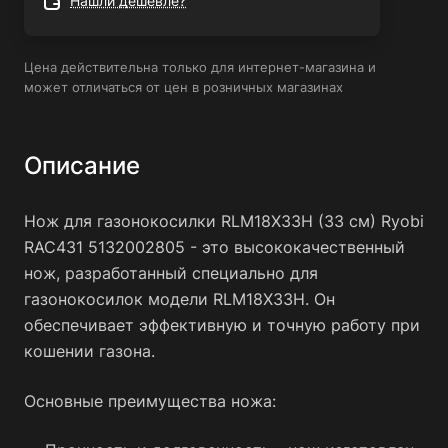
Нашли дешевле?
моделей.
Простота установки - нож легко устанавливается на
Цена действительна только для интернет-магазина и
газонокосилку и не требует специальных инструментов.
может отличаться от цен в розничных магазинах
Высокая эффективность - благодаря своей
конструкции и остроте, нож обеспечивает быстрое и
качественное кошение газона.
Описание
Нож для газонокосилки RLM18X33H (33 см) Ryobi
Нож для газонокосилки RLM18X33H (33 см) Ryobi
RAC431 5132002805 идеально подходит для
RAC431 5132002805 - это высококачественный
использования в садах, парках, спортивных площадках и
нож, разработанный специально для
других местах, где требуется регулярное кошение
газонокосилок модели RLM18X33H. Он
газона. Он обеспечивает ровный и аккуратный срез, что
обеспечивает эффективную и точную работу при
делает газон более привлекательным и ухоженным.
кошении газона.
Основные преимущества ножа: