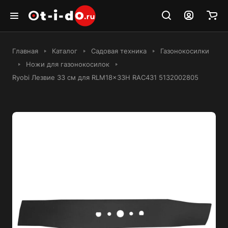
Главная
Каталог
Садовая техника
Газонокосилки
Ножи для газонокосилок
Ryobi Лезвие 33 см для RLM18x33H RAC431 5132002805