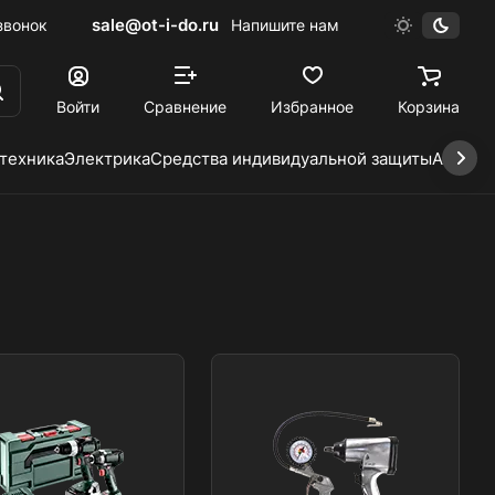
sale@ot-i-do.ru
звонок
Напишите нам
Войти
Сравнение
Избранное
Корзина
 техника
Электрика
Средства индивидуальной защиты
Автохи