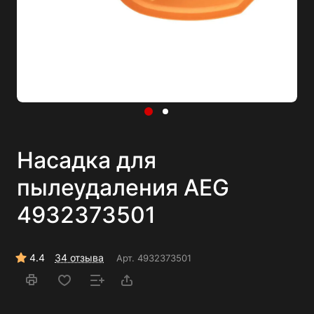
Насадка для
пылеудаления AEG
4932373501
4.4
34 отзыва
Арт.
4932373501