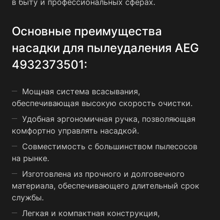
в быту и профессиональных сферах.
Автомобильная индустрия: насадка эффективно
очищает салон автомобиля от пыли и мусора.
Основные преимущества
Производственные помещения: насадка может
насадки для пылеудаления AEG
использоваться для уборки на производственных
линиях, складах и других промышленных объектах.
4932373501:
Гостиничный и ресторанный бизнес: насадка поможет
поддерживать чистоту в номерах, коридорах, зонах
Мощная система всасывания,
общего пользования и кухнях.
обеспечивающая высокую скорость очистки.
Удобная эргономичная ручка, позволяющая
комфортно управлять насадкой.
Совместимость с большинством пылесосов
на рынке.
Изготовлена из прочного и долговечного
материала, обеспечивающего длительный срок
службы.
Легкая и компактная конструкция,