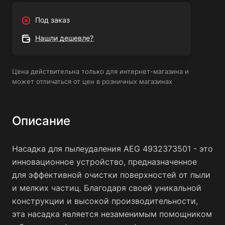
обеспечивающего длительный срок службы.
Под заказ
Легкая и компактная конструкция, позволяющая
Нашли дешевле?
легко маневрировать в труднодоступных местах.
Эффективное удаление пыли и мелких частиц с
поверхностей различной текстуры.
Цена действительна только для интернет-магазина и
может отличаться от цен в розничных магазинах
Простота в использовании и обслуживании.
Сферы применения насадки для
Описание
пылеудаления AEG 4932373501:
Насадка для пылеудаления AEG 4932373501 - это
Домашнее использование: насадка идеально
инновационное устройство, предназначенное
подходит для уборки полов, мебели, ковров, штор и
для эффективной очистки поверхностей от пыли
других поверхностей в доме.
и мелких частиц. Благодаря своей уникальной
Офисные помещения: насадка позволяет легко и
конструкции и высокой производительности,
быстро очистить рабочие столы, кресла, ковры и другие
эта насадка является незаменимым помощником
предметы мебели.