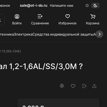
sale@ot-i-do.ru
звонок
Напишите нам
Войти
Сравнение
Избранное
Корзина
 техника
Электрика
Средства индивидуальной защиты
Автохи
 ?2,5DL-CHILI
 1,2-1,6AL/SS/3,0M ?