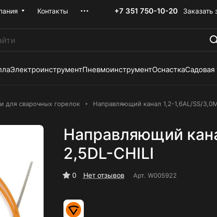
+7 351 750-10-20
Заказать 
пания
Контакты
лла
Электроинструмент
Пневмоинструмент
Оснастка
Садовая
и для сварочных горелок
Направляющий канал 1,2-1,6AL/SS/3,0M
Направляющий канал
2,5DL-CHILI
0
Нет отзывов
Арт.
W005922