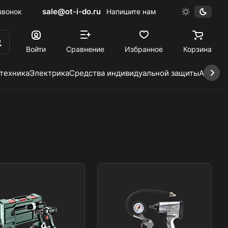
sale@ot-i-do.ru
звонок
Напишите нам
Войти
Сравнение
Избранное
Корзина
 техника
Электрика
Средства индивидуальной защиты
Автохи