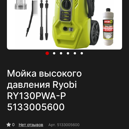
Мойка высокого
давления Ryobi
RY130PWA-P
5133005600
0
Нет отзывов
Арт.
5133005600