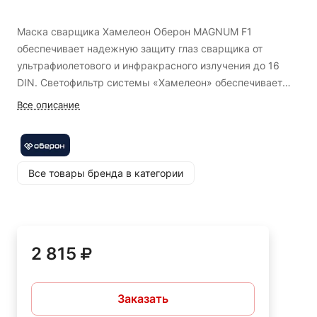
Маска сварщика Хамелеон Оберон MAGNUM F1
обеспечивает надежную защиту глаз сварщика от
ультрафиолетового и инфракрасного излучения до 16
DIN. Светофильтр системы «Xамелеон» обеспечивает
автоматическое затемнение при зажигании сварочной
Все описание
дуги. Функция регулировки светофильтра позволяет
быстро и точно настроить нужный режим работы. Маска
имеет плавную регулировку чувствительности и времени
перехода в светлый режим. В комплекте идет сменная
Все товары бренда в категории
литиевая батарейка. Универсальное использование
маски в различных режимах сварки – MMA, MIG/MAG.
Изготовлена из качественного ударопрочного пластика.
Маска имеет режим шлифовки. Оптический класс маски
2 815
1/1/1/2. Ранее бренд Оберон назывался Optima (Оптима).
Заказать