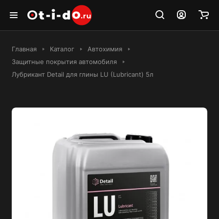
Главная
Каталог
Автохимия
Защитные покрытия автомобиля
Лубрикант Detail для глины LU (Lubricant) 5л