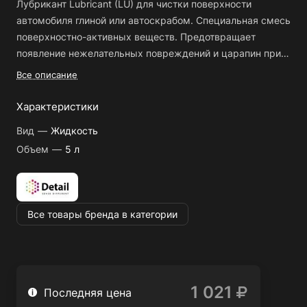
Лубрикант Lubricant (LU) для чистки поверхности
автомобиля глиной или автоскрабом. Специальная смесь
поверхностно-активных веществ. Предотвращает
появление нежелательных повреждений и царапин при
чистке глиной или автоскрабом. Уменьшает трение,
Все описание
делает работу более комфортной. Lubricant (LU) в своем
составе не имеет защитных полимеров и усилителей
Характеристики
блеска. Легко смывается с обрабатываемой
Вид
—
Жидкость
поверхности.
Не хранить в салоне автомобиля при
Объем
—
5 л
минусовой температуре
Все товары бренда в категории
1 021
Последняя цена