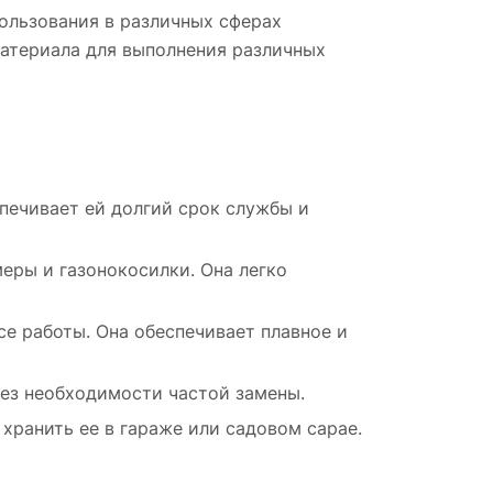
егко
ользования в различных сферах
тся в
материала для выполнения различных
 и
ли
ров,
печивает ей долгий срок службы и
еры и газонокосилки. Она легко
се работы. Она обеспечивает плавное и
без необходимости частой замены.
хранить ее в гараже или садовом сарае.