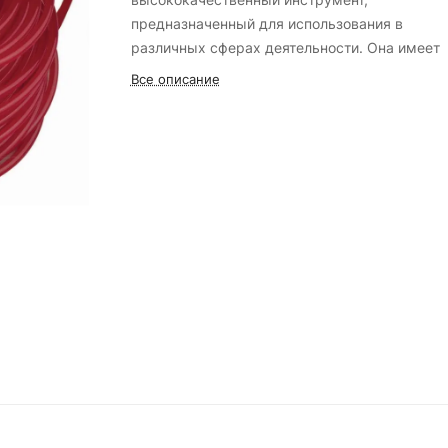
предназначенный для использования в
различных сферах деятельности. Она имеет
диаметр 2.4 мм и длину 25 метров, что
Все описание
обеспечивает достаточное количество матер
для выполнения различных задач.
Основные преимущества
Прочность и износостойкость. Леска RAC
изготовлена из высококачественного материа
что обеспечивает ей долгий срок службы и
устойчивость к механическим повреждениям
Универсальность. Эта леска подходит для
использования с различными инструментами
включая триммеры и газонокосилки. Она лег
справляется с любыми задачами, связанным
обрезкой и стрижкой растений.