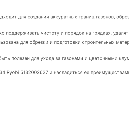
Ландшафтный дизайн. Леска RAC134 идеа
подходит для создания аккуратных границ
ходит для создания аккуратных границ газонов, обрез
газонов, обрезки кустарников и деревьев, а
также для удаления сорняков.
о поддерживать чистоту и порядок на грядках, удалят
Садоводство. С помощью этой лески мож
легко поддерживать чистоту и порядок на
ьзована для обрезки и подготовки строительных матер
грядках, удалять сухие и поврежденные час
растений.
ыть полезен для ухода за газонами и цветочными клум
Строительство. Леска RAC134 может быт
использована для обрезки и подготовки
34 Ryobi 5132002627 и насладиться ее преимуществам
строительных материалов, таких как
пластиковые трубы или провода.
Домашний уход. Этот инструмент также
может быть полезен для ухода за газонами и
цветочными клумбами на даче или во дворе
дома.
Не упускайте возможность приобрести леск