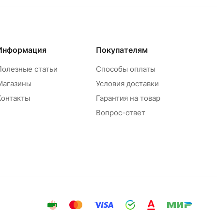
RAC134 Ryobi 5132002627 и насладиться ее
преимуществами во время работы на садов
участке или в других сферах деятельности.
Информация
Покупателям
Полезные статьи
Способы оплаты
Магазины
Условия доставки
Контакты
Гарантия на товар
Вопрос-ответ