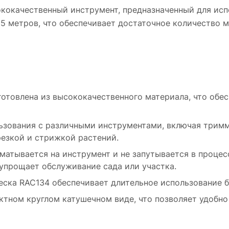
Простота использования. Леска RAC134 л
ококачественный инструмент, предназначенный для исп
наматывается на инструмент и не запутывае
25 метров, что обеспечивает достаточное количество 
процессе работы. Она обеспечивает плавное
эффективное срезание растений, что
существенно упрощает обслуживание сада и
участка.
Экономичность. Благодаря длине в 25 мет
готовлена из высококачественного материала, что обес
леска RAC134 обеспечивает длительное
использование без необходимости частой
замены.
льзования с различными инструментами, включая тримм
резкой и стрижкой растений.
Удобство хранения. Леска поставляется в
компактном круглом катушечном виде, что
матывается на инструмент и не запутывается в процес
позволяет удобно хранить ее в гараже или
упрощает обслуживание сада или участка.
садовом сарае.
леска RAC134 обеспечивает длительное использование 
ктном круглом катушечном виде, что позволяет удобно 
Сферы применения: