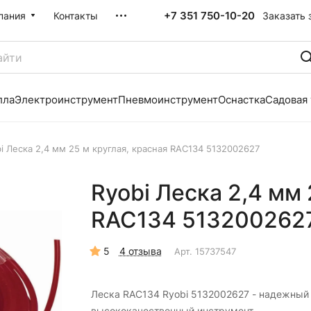
+7 351 750-10-20
Заказать 
пания
Контакты
лла
Электроинструмент
Пневмоинструмент
Оснастка
Садовая
i Леска 2,4 мм 25 м круглая, красная RAC134 5132002627
Ryobi Леска 2,4 мм 
RAC134 513200262
5
4 отзыва
Арт.
15737547
Леска RAC134 Ryobi 5132002627 - надежный
высококачественный инструмент,