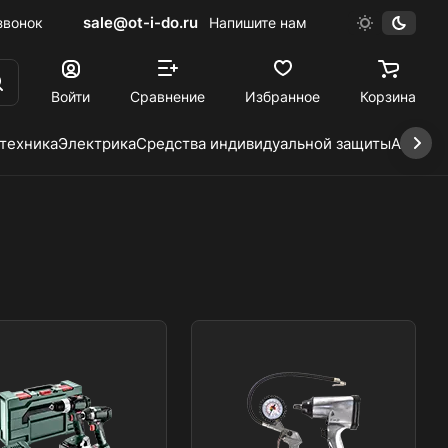
sale@ot-i-do.ru
звонок
Напишите нам
Войти
Сравнение
Избранное
Корзина
 техника
Электрика
Средства индивидуальной защиты
Автохи