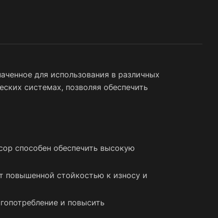
чивая
ет
 что
а
ичных
наченное для использования в различных
ских системах, позволяя обеспечить
сор способен обеспечить высокую
т повышенной стойкостью к износу и
гопотребление и повысить