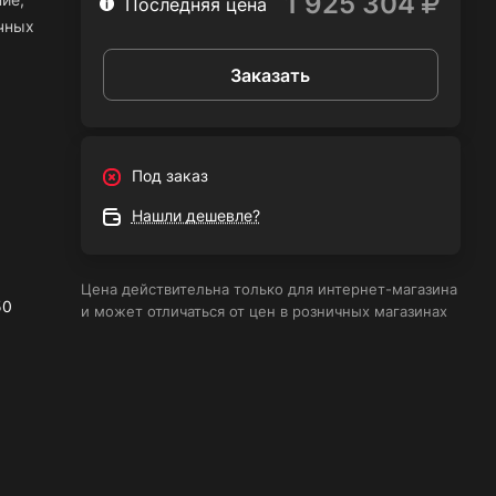
1 925 304
Последняя цена
чных
Заказать
ение
ечить
в и
Под заказ
0F-ES
INI
Нашли дешевле?
ный
ссор
тся
Цена действительна только для интернет-магазина
ры,
50
и может отличаться от цен в розничных магазинах
ен
и
-ES
ля
ей
м,