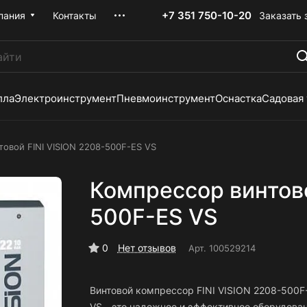
+7 351 750-10-20
Заказать 
пания
Контакты
лла
Электроинструмент
Пневмоинструмент
Оснастка
Садовая
овой FINI VISION 2208-500F-ES VS
Компрессор винтово
500F-ES VS
0
Нет отзывов
Арт.
100529214
Винтовой компрессор FINI VISION 2208-500F
VS - это надежное и эффективное оборудован