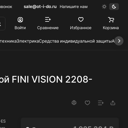
sale@ot-i-do.ru
звонок
Напишите нам
Войти
Сравнение
Избранное
Корзина
 техника
Электрика
Средства индивидуальной защиты
Автохи
й FINI VISION 2208-
-ES
ие,