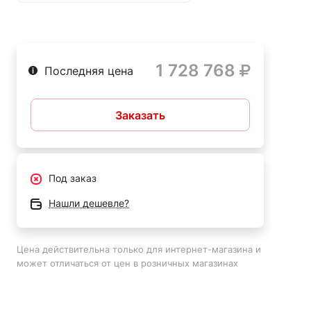
Производство пищевых продуктов;
Производство мебели;
Производство текстильных изделий;
1 728 768
Последняя цена
Производство строительных материалов;
Медицинская промышленность;
Заказать
Производство электроники.
Основные преимущества:
Под заказ
Высокая производительность;
Нашли дешевле?
Долгий срок службы;
Мощный двигатель;
Цена действительна только для интернет-магазина и
может отличаться от цен в розничных магазинах
Компактный дизайн;
Легкость в управлении;
Широкое применение в различных отраслях