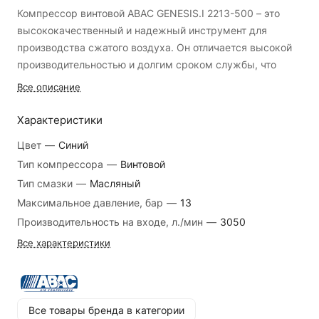
Компрессор винтовой ABAC GENESIS.I 2213-500 – это
высококачественный и надежный инструмент для
производства сжатого воздуха. Он отличается высокой
производительностью и долгим сроком службы, что
делает его идеальным выбором для многих
Все описание
промышленных задач.
Характеристики
Компрессор оснащен мощным двигателем и винтовым
Цвет
—
Синий
блоком, который обеспечивает высокую эффективность
Тип компрессора
—
Винтовой
и надежность работы. Он имеет компактный дизайн и
Тип смазки
—
Масляный
легок в управлении, что делает его удобным в
использовании.
Максимальное давление, бар
—
13
Производительность на входе, л./мин
—
3050
Компрессор винтовой ABAC GENESIS.I 2213-500 может
Все характеристики
использоваться в различных сферах промышленности,
включая:
Автомобильная промышленность;
Все товары бренда в категории