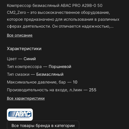
Компрессор безмасляный ABAC PRO A29B-0 50
CM2_Zero – это высококачественное оборудование,
которое предназначено для использования в различных
сферах деятельности. Он отличается надежностью,
долговечностью и высокой производительностью.
Все описание
Компрессор имеет высокую производительность – до
255 л/мин. Это позволяет быстро и эффективно
Характеристики
выполнять различные задачи, связанные с сжатием
Цвет
—
Синий
воздуха. Кроме того, он оснащен мощным двигателем
Тип компрессора
—
Поршневой
мощностью 1.5 кВт, что обеспечивает стабильную работу
Тип смазки
—
Безмасляный
даже при высоких нагрузках.
Прибор имеет компактный
размер и удобную ручку для переноски, что делает его
Максимальное давление, бар
—
10
мобильным и позволяет использовать в различных
Производительность на входе, л./мин
—
255
условиях. Он также оснащен манометром и регулятором
Все характеристики
давления, что позволяет точно контролировать работу
компрессора и настраивать его под конкретные задачи.
Компрессор безмасляный ABAC PRO A29B-0 50
CM2_Zero может использоваться в различных сферах
Все товары бренда в категории