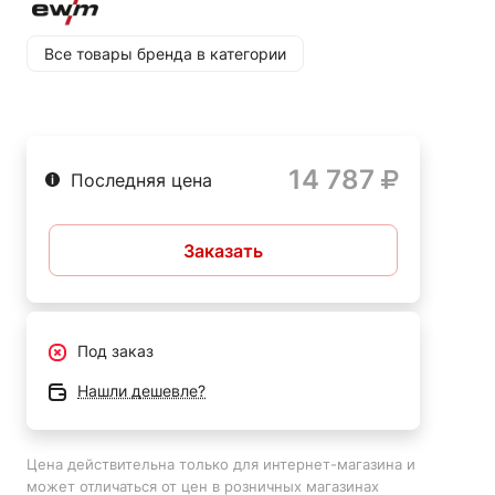
плавную и равномерную подачу. Таким образом, ролики
позволяет достичь высокого качества сварочных швов.
играют важную роль в процессе сварки, влияя на
Регулировка под нужный диаметр - ролики имеют
Все товары бренда в категории
качество и скорость работы.
возможность регулировки под нужный диаметр
проволоки, что позволяет работать с различными типами
сварочных материалов.
14 787
Последняя цена
Заказать
Под заказ
Нашли дешевле?
Цена действительна только для интернет-магазина и
может отличаться от цен в розничных магазинах