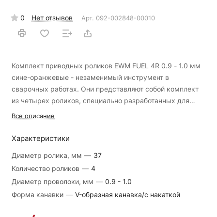
0
Нет отзывов
Арт.
092-002848-00010
Комплект приводных роликов EWM FUEL 4R 0.9 - 1.0 мм
сине-оранжевые - незаменимый инструмент в
сварочных работах. Они представляют собой комплект
из четырех роликов, специально разработанных для
работы с проволокой диаметром от 0.9 до 1.0 мм. Они
Высокая прочность и надежность - ролики
Все описание
выполнены в яркой сине-оранжевой расцветке, что
изготовлены из качественных материалов, что
делает их легко узнаваемыми и помогает визуально
обеспечивает долговечность и надежность их работы.
Характеристики
отличать их от других инструментов.
Основные
Легкая установка и замена - ролики легко
Диаметр ролика, мм
—
37
преимущества комплекта приводных роликов EWM FUEL
устанавливаются и заменяются на сварочных
Количество роликов
—
4
4R:
инструментах, благодаря чему процесс работы
Комплект приводных роликов EWM FUEL 4R применяется
Диаметр проволоки, мм
—
0.9 - 1.0
становится более удобным и эффективным.
в сварочных инструментах, где они крепятся на
Форма канавки
—
V-образная канавка/с накаткой
специальные валы или оси. Они используются для
Отличное сцепление с проволокой - ролики
подачи проволоки в сварочный аппарат, обеспечивая ее
обеспечивают надежное сцепление с проволокой, что