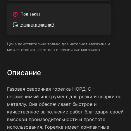
- Высокая мощность сваривания и возможность работы
с материалами различной толщины
Под заказ
- Удобный вентильный тип управления и соединительная
Нашли дешевле?
резьба М16х1,5 и М16х1,5LH
- Диаметр присоединительного рукава 6 мм для
надежного соединения с газовым баллоном
Цена действительна только для интернет-магазина и
- Эффективное смешение газов и высокая температура
может отличаться от цен в розничных магазинах
пламени
- Длина 40 см и простота в управлении
- Гарантия на горелку - 1 год.
Описание
Газовая сварочная горелка НОРД-С - незаменимый
помощник для резки и сварки по металлу. Она обладает
Газовая сварочная горелка НОРД-С -
высокой производительностью, простотой
незаменимый инструмент для резки и сварки по
использования и надежностью, что делает ее идеальным
металлу. Она обеспечивает быстрое и
выбором для профессиональных и любительских работ.
качественное выполнение работ благодаря своей
Приобретая горелку НОРД-С, вы получаете
высокой производительности и простоте
качественный инструмент, который будет служить вам
использования. Горелка имеет компактные
долгие годы.