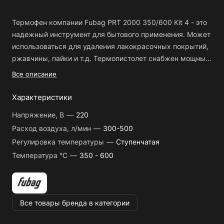
Термофен компании Fubag PRT 2000 350/600 Kit 4 - это
надежный инструмент для бытового применения. Может
использоваться для удаления лакокрасочных покрытий,
ржавчины, пайки и т.д. Термопистолет снабжен мощным
двигателем, что обеспечивает высокую
4 различные насадки в комплекте
Все описание
производительность. Металлическое сопло обладает
Двухступенчатая регулировка температуры: 350 °C
хорошей устойчивостью к высоким температурам. Даже
Характеристики
/600 °C
при длительном использовании оно не деформируется.
Инструмент удобен и прост в использовании
Напряжение, В
—
220
Безопасность. Пластиковая устойчивая поверхность
Расход воздуха, л/мин
—
300-500
фена позволяет располагать его под углом 90 градусов,
Малый вес для комфортной работы
Регулировка температуры
—
Ступенчатая
не опасаясь, что он упадёт с рабочего места.
Двойная защита от перегрева: при перекрытии
Преимущества модели:
Температура °C
—
350 - 600
воздушного потока на выходе при работающем фене
Комплектация
и продувка нагревательного элемента при выключении
выключателем
PRT 2000 350/600
Все товары бренда в категории
1
Широкая дефлекторная насадка