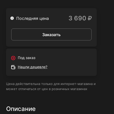
шт.
- Рефлекторная насадка с отражателем
1
3 690
Последняя цена
для пайки труб
шт.
1
Скребок-насадка для стекла
Заказать
шт.
1
Круглая редукционная насадка
шт.
Под заказ
Нашли дешевле?
Цена действительна только для интернет-магазина и
может отличаться от цен в розничных магазинах
Описание