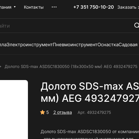
+7 351 750-10-20
Заказать 
пания
Контакты
лла
Электроинструмент
Пневмоинструмент
Оснастка
Садовая
Долото SDS-max ASDSC1830050 (18х300х50 мм) AEG 4932479275
Долото SDS-max A
мм) AEG 49324792
5
2 отзыва
Арт.
4932479275
Долото SDS-max ASDSC1830050 от компании
- это высококачественный инструмент для