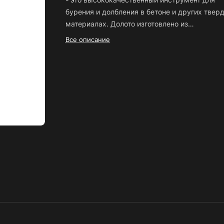
бурения и долбления в бетоне и других твер
материалах. Долото изготовлено из
высокопрочной стали, что обеспечивает его
Все описание
долговечность и надежность.
Размеры долот
составляют 18х300х50 мм, что позволяет
выполнять работу с высокой точностью и
эффективностью. Долото имеет систему SDS
max, что обеспечивает быструю и надежную
фиксацию в шпинделе бурильного станка.
До
ASDSC1830050 обладает высокой
производительностью и эффективностью при
работе с бетоном, кирпичом, камнем и друг
твердыми материалами. Оно идеально подхо
для использования на строительных площадк
мастерских и в других профессиональных
сферах.