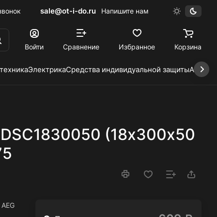
sale@ot-i-do.ru
звонок
Напишите нам
Войти
Сравнение
Избранное
Корзина
 техника
Электрика
Средства индивидуальной защиты
Автохи
SDSC1830050 (18х300х50
75
 AEG