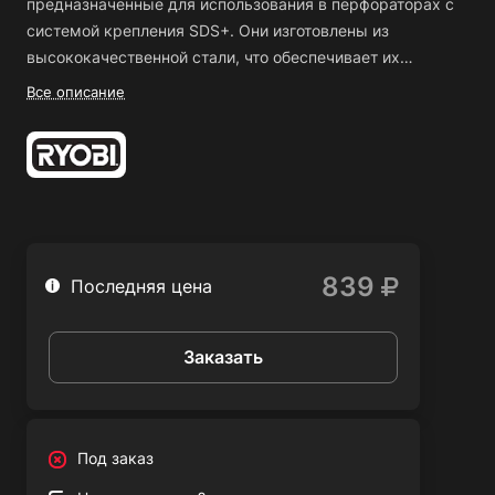
предназначенные для использования в перфораторах с
системой крепления SDS+. Они изготовлены из
высококачественной стали, что обеспечивает их
прочность и долговечность.
Данные долота имеют
Все описание
коническую форму и широкий рабочий участок, что
обеспечивает быстрое и эффективное сверление
отверстий в различных материалах, включая кирпич,
бетон, камень и т.д.
Долота обладают удобной формой
рукоятки, которая обеспечивает удобство и комфорт во
время работы.
Эти долота идеально подходят для
использования в строительстве, ремонте и отделке
839
Последняя цена
помещений, а также для других видов работ, связанных
со сверлением отверстий в материалах различной
плотности.
Заказать
Под заказ