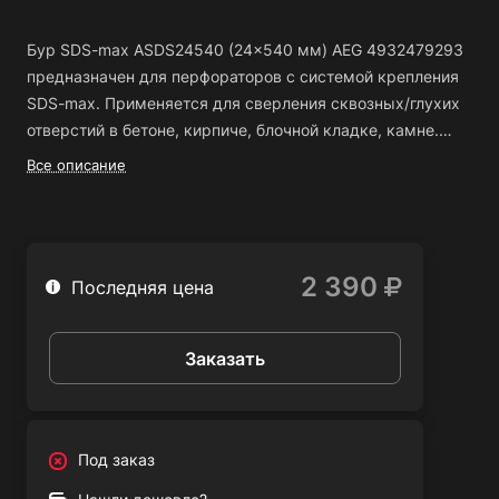
Бур SDS-max ASDS24540 (24x540 мм) AEG 4932479293
предназначен для перфораторов с системой крепления
SDS-max. Применяется для сверления сквозных/глухих
отверстий в бетоне, кирпиче, блочной кладке, камне.
Обеспечивает
идеально круглые отверстия
для
Все описание
надежной фиксации крепежа.
Конструкция бура
рассчитана на
высокие нагрузки
. Тело бура изготовлено
из специального сплава и обеспечивает
высокую
стойкость к излому
. Геометрия бура рассчитана для
2 390
Последняя цена
максимального снижения вибрации
при работе.
Оптимальная передача удара позволяет
максимально
эффективно использовать возможности перфоратора
.
Заказать
Под заказ