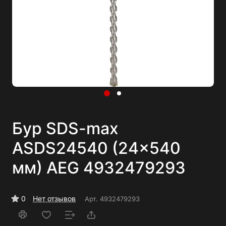
Бур SDS-max
ASDS24540 (24x540
мм) AEG 4932479293
0
Нет отзывов
Арт.
4932479293