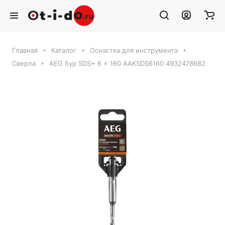
Главная
Каталог
Оснастка для инструмента
Сверла
AEG бур SDS+ 6 x 160 AAKSDS6160 4932478682