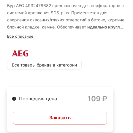
Бур AEG 4932478682 предназначен для перфораторов с
системой крепления SDS-plus. Применяется для
сверления сквозных/глухих отверстий в бетоне, кирпиче,
блочной кладке, камне. Обеспечивает
идеально круглые
отверстия
для надежной фиксации крепежа.
Все описание
Конструкция бура рассчитана на
высокие нагрузки
.
Тело бура изготовлено из специального сплава и
обеспечивает
высокую стойкость к излому
. Геометрия
бура рассчитана для
максимального снижения
Все товары бренда в категории
вибрации
при работе.
Бур оснащен твердосплавной
напайкой с двумя режущими кромками, которые
позволяют легко вгрызаться в материал
.
Оптимальная
передача удара позволяет
максимально эффективно
109
использовать возможности перфоратора
.
Две
Последняя цена
отводящие канавки обеспечивают
быстрый отвод
шлама из зоны бурения
, снижая перегрев и вероятность
Заказать
вывода оснастки из строя из-за заклинивания.