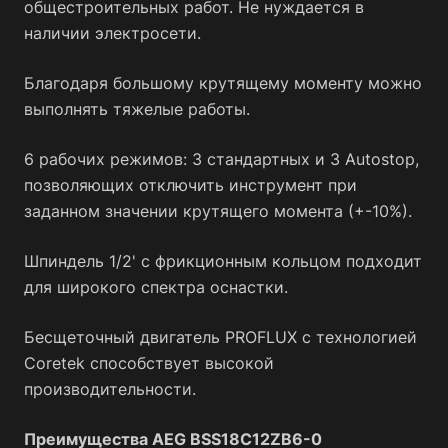
инструмента
общестроительных работ. Не нуждается в
наличии электросети.
Бесщеточный двигатель PROFLUX
Улучшает
Благодаря большому крутящему моменту можно
производительность: выше мощность, дольше время
выполнять тяжелые работы.
работы, компактнее размеры
6 рабочих режимов: 3 стандартных и 3 Autostop,
позволяющих отключить инструмент при
заданном значении крутящего момента (+-10%).
Шпиндель 1/2' с фрикционным кольцом подходит
для широкого спектра оснастки.
Бесщеточный двигатель PROFLUX с технологией
Coretek способствует высокой
производительности.
Преимущества AEG BSS18C12ZB6-0