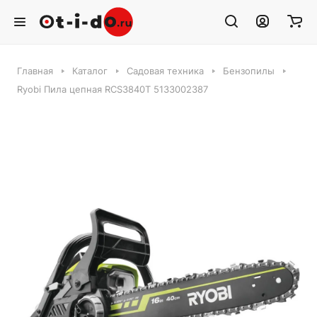
Главная
Каталог
Садовая техника
Бензопилы
Ryobi Пила цепная RCS3840T 5133002387