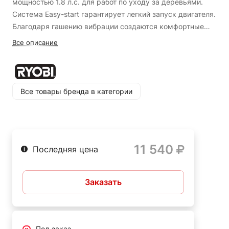
мощностью 1.8 л.с. для работ по уходу за деревьями.
Система Easy-start гарантирует легкий запуск двигателя.
Благодаря гашению вибрации создаются комфортные
условия для оператора. В комплект входит цепь и 40-
Снижение вибрации на рукоятке;
Все описание
сантиметровая шина. Натяжение цепи производится
Безынструментальное натяжение цепи;
легко без использования инструмента. Блокировка цепи
Система запуска Easy-start c 2-позиционным
обеспечивает безопасность при пилении.
Преимущества
карбюратором - легкий и быстрый запуск двигателя;
Ryobi RCS3840T
Все товары бренда в категории
Автоматическая смазка цепи;
Быстрый доступ к воздушному фильтру;
Блокировка цепи - безопасная работа Ryobi
RCS3840T 5133002387;
11 540
Последняя цена
Широкое основание задней рукоятки.
Заказать
Под заказ