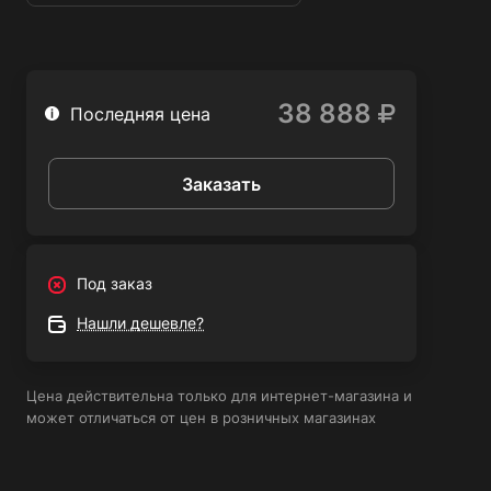
работ.
Аккумуляторная дрель + набор оснастки Metabo BS 18
LT Set идеально подходит для использования в
38 888
следующих сферах:
Последняя цена
Строительство и ремонт
Заказать
Мебельное производство
Автомобильный ремонт
Садоводство и ландшафтный дизайн
Под заказ
Изготовление и монтаж металлоконструкций
Нашли дешевле?
Благодаря своей компактности и легкости, дрель удобна
в использовании даже в труднодоступных местах. Она
Цена действительна только для интернет-магазина и
обладает высокой производительностью и точностью,
может отличаться от цен в розничных магазинах
что позволяет получать качественные результаты
работы.