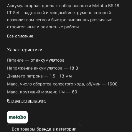
Аккумуляторная дрель + набор оснастки Metabo BS 18
LT Set - надежный и мощный инструмент, который
позволит вам легко и быстро выполнять различные
строительные и ремонтные работы.
Все описание
Дрель оснащена аккумулятором, что позволяет работать
без необходимости подключения к сети электропитания.
Характеристики
Это особенно удобно в случаях, когда нет возможности
Питание
—
от аккумулятора
использовать обычную электрическую дрель.
Напряжение аккумулятора
—
18 В
Аккумулятор обеспечивает длительное время работы
Диаметр патрона
—
1.5 - 13 мм
без перерывов, что позволяет с легкостью выполнять
даже самые сложные задачи.
Макс. число оборотов холостого хода, об/мин
—
1600
Макс. крутящий момент, Нм
—
60
Набор оснастки включает в себя различные насадки и
Все характеристики
биты, которые позволяют использовать дрель для
разных целей. Благодаря этому, вы сможете сверлить
отверстия разного диаметра, завинчивать и отвинчивать
крепежные элементы, а также выполнять другие виды
Все товары бренда в категории