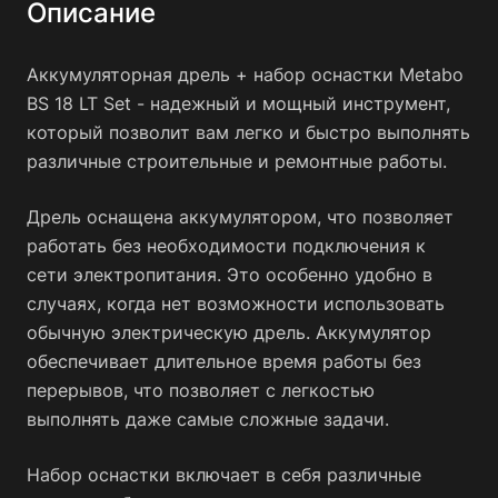
Описание
Аккумуляторная дрель + набор оснастки Metabo BS 18
LT Set - надежный помощник в выполнении различных
Аккумуляторная дрель + набор оснастки Metabo
строительных и ремонтных задач. Приобретите его
сегодня и убедитесь в его высоком качестве и
BS 18 LT Set - надежный и мощный инструмент,
функциональности.
который позволит вам легко и быстро выполнять
различные строительные и ремонтные работы.
Дрель оснащена аккумулятором, что позволяет
работать без необходимости подключения к
сети электропитания. Это особенно удобно в
случаях, когда нет возможности использовать
обычную электрическую дрель. Аккумулятор
обеспечивает длительное время работы без
перерывов, что позволяет с легкостью
выполнять даже самые сложные задачи.
Набор оснастки включает в себя различные